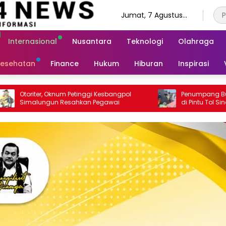
Jumat, 7 Agustus
2026
Internasional
Nusantara
Teknologi
Olahraga
esehatan
Finance
Hukum
Hiburan
Inspirasi
sbangpol
Penumpang Bus Meninggal Mendadak
awai
di Pintu Tol Sinaksak, Polsek Dolok Batu
Nanggar Gerak Cepat Olah TKP