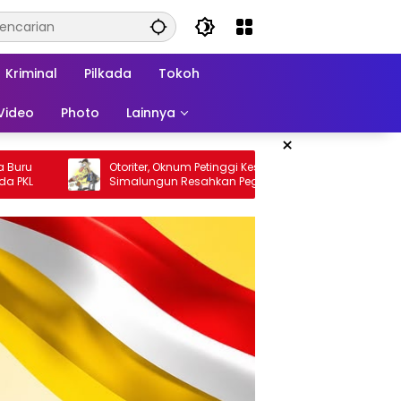
Kriminal
Pilkada
Tokoh
Video
Photo
Lainnya
×
 Petinggi Kesbangpol
Penumpang Bus Meninggal Mendad
sahkan Pegawai
di Pintu Tol Sinaksak, Polsek Dolok Ba
Nanggar Gerak Cepat Olah TKP