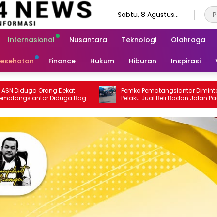
Sabtu, 8 Agustus
2026
Internasional
Nusantara
Teknologi
Olahraga
esehatan
Finance
Hukum
Hiburan
Inspirasi
Pemko Pematangsiantar Diminta Buru
Otoriter, Oknum
Pelaku Jual Beli Badan Jalan Pada PKL
Simalungun Re