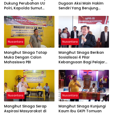
Dukung Perubahan UU
Dugaan Aksi Main Hakim
Polri, Kapolda Sumut
Sendiri Yang Berujung
Tegaskan Jadi Fondasi
Hilangnya Nyawa
Penguatan
Profesionalisme dan
Akuntabilitas Personel
Nusantara
Nusantara
Mangihut Sinaga Tatap
Mangihut Sinaga Berikan
Muka Dengan Calon
Sosialisasi 4 Pilar
Mahasiswa PBI
Kebangsaan Bagi Pelajar
SLTA di Pematangsiantar
Nusantara
Nusantara
Mangihut Sinaga Serap
Mangihut Sinaga Kunjungi
Aspirasi Masyarakat di
Kaum Ibu GKPI Tomuan