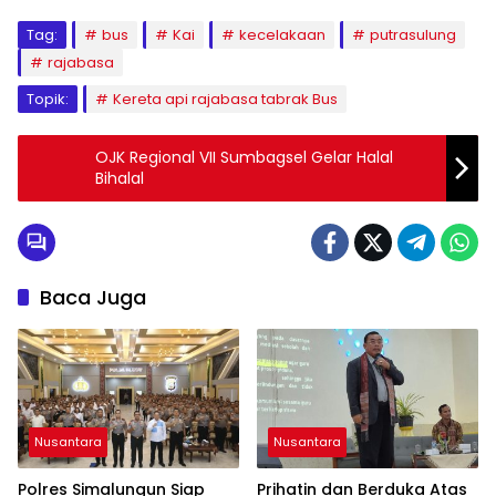
Tag:
bus
Kai
kecelakaan
putrasulung
rajabasa
Topik:
Kereta api rajabasa tabrak Bus
OJK Regional VII Sumbagsel Gelar Halal
Bihalal
Baca Juga
Nusantara
Nusantara
Polres Simalungun Siap
Prihatin dan Berduka Atas