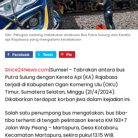
Gbr : Petugas sedang melakukan evakuasi Bus Putra Sulung dan Kereta
api Rajabasa yang mengalami kecelakaan
Facebook
Tweet
Pin
Since24News.com
|Sumsel – Tabrakan antara bus
Putra Sulung dengan Kereta Api (KA) Rajabasa
terjadi di Kabupaten Ogan Komering Ulu (OKU)
Timur, Sumatera Selatan, Minggu (21/4/2024).
Dikabarkan terdapat korban jiwa dalam kejadian ini.
Salah satu penumpang bus mengatakan, bus tiba-
tiba terhenti di tengah pelintasan kereta KM 193+7
Jalan Way Pisang – Martapura, Desa Kotabaru,
Kecamatan Martapura, sekira pukul 13.15 WIB.