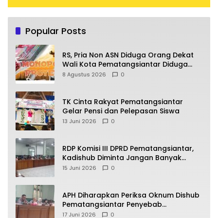
Popular Posts
RS, Pria Non ASN Diduga Orang Dekat
Wali Kota Pematangsiantar Diduga
Bagi Bagi Proyek ke Kontraktor
8 Agustus 2026
0
TK Cinta Rakyat Pematangsiantar
Gelar Pensi dan Pelepasan Siswa
13 Juni 2026
0
RDP Komisi III DPRD Pematangsiantar,
Kadishub Diminta Jangan Banyak
Alasan
15 Juni 2026
0
APH Diharapkan Periksa Oknum Dishub
Pematangsiantar Penyebab
Kebocoran PAD Retribusi Parkir
17 Juni 2026
0