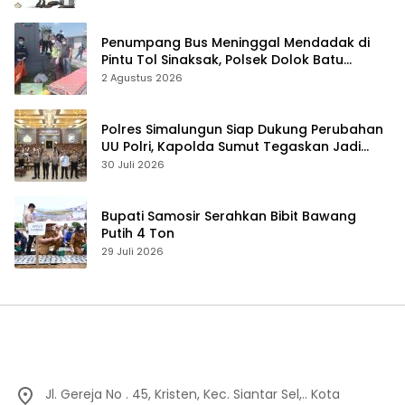
Penumpang Bus Meninggal Mendadak di
Pintu Tol Sinaksak, Polsek Dolok Batu
Nanggar Gerak Cepat Olah TKP
2 Agustus 2026
Polres Simalungun Siap Dukung Perubahan
UU Polri, Kapolda Sumut Tegaskan Jadi
Fondasi Penguatan Profesionalisme dan
30 Juli 2026
Akuntabilitas Personel
Bupati Samosir Serahkan Bibit Bawang
Putih 4 Ton
29 Juli 2026
Jl. Gereja No . 45, Kristen, Kec. Siantar Sel,.. Kota