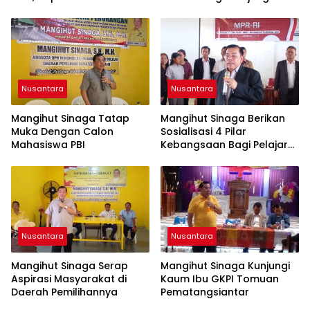
Tegaskan Jadi Fondasi
Hilangnya Nyawa
Penguatan
Profesionalisme dan
Akuntabilitas Personel
Nusantara
Nusantara
Mangihut Sinaga Tatap
Mangihut Sinaga Berikan
Muka Dengan Calon
Sosialisasi 4 Pilar
Mahasiswa PBI
Kebangsaan Bagi Pelajar
SLTA di Pematangsiantar
Nusantara
Nusantara
Mangihut Sinaga Serap
Mangihut Sinaga Kunjungi
Aspirasi Masyarakat di
Kaum Ibu GKPI Tomuan
Daerah Pemilihannya
Pematangsiantar