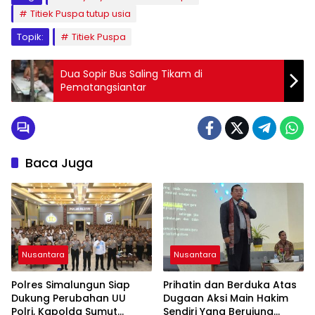
Titiek Puspa tutup usia
Topik:
Titiek Puspa
Dua Sopir Bus Saling Tikam di
Pematangsiantar
Baca Juga
Nusantara
Nusantara
Polres Simalungun Siap
Prihatin dan Berduka Atas
Dukung Perubahan UU
Dugaan Aksi Main Hakim
Polri, Kapolda Sumut
Sendiri Yang Berujung