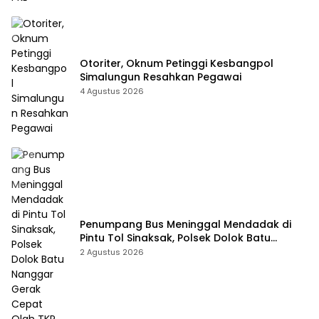
Otoriter, Oknum Petinggi Kesbangpol
Simalungun Resahkan Pegawai
4 Agustus 2026
Penumpang Bus Meninggal Mendadak di
Pintu Tol Sinaksak, Polsek Dolok Batu
Nanggar Gerak Cepat Olah TKP
2 Agustus 2026