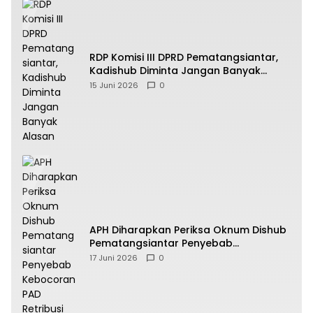
RDP Komisi III DPRD Pematangsiantar,
Kadishub Diminta Jangan Banyak
Alasan
15 Juni 2026
0
APH Diharapkan Periksa Oknum Dishub
Pematangsiantar Penyebab
Kebocoran PAD Retribusi Parkir
17 Juni 2026
0