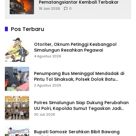
Pematangsiantar Kembali Terbakar
18 Juni 2026
0
Pos Terbaru
Otoriter, Oknum Petinggi Kesbangpol
Simalungun Resahkan Pegawai
4 Agustus 2026
Penumpang Bus Meninggal Mendadak di
Pintu Tol Sinaksak, Polsek Dolok Batu
Nanggar Gerak Cepat Olah TKP
2 Agustus 2026
Polres Simalungun Siap Dukung Perubahan
UU Polri, Kapolda Sumut Tegaskan Jadi
Fondasi Penguatan Profesionalisme dan
30 Juli 2026
Akuntabilitas Personel
Bupati Samosir Serahkan Bibit Bawang