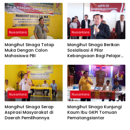
Penguatan
Profesionalisme dan
Akuntabilitas Personel
Nusantara
Nusantara
Mangihut Sinaga Tatap
Mangihut Sinaga Berikan
Muka Dengan Calon
Sosialisasi 4 Pilar
Mahasiswa PBI
Kebangsaan Bagi Pelajar
SLTA di Pematangsiantar
Nusantara
Nusantara
Mangihut Sinaga Serap
Mangihut Sinaga Kunjungi
Aspirasi Masyarakat di
Kaum Ibu GKPI Tomuan
Daerah Pemilihannya
Pematangsiantar