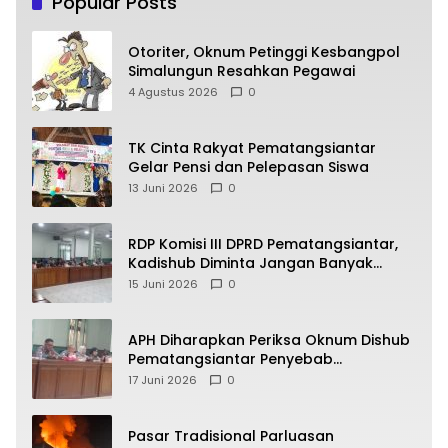
Popular Posts
Otoriter, Oknum Petinggi Kesbangpol
Simalungun Resahkan Pegawai
4 Agustus 2026
0
TK Cinta Rakyat Pematangsiantar
Gelar Pensi dan Pelepasan Siswa
13 Juni 2026
0
RDP Komisi III DPRD Pematangsiantar,
Kadishub Diminta Jangan Banyak
Alasan
15 Juni 2026
0
APH Diharapkan Periksa Oknum Dishub
Pematangsiantar Penyebab
Kebocoran PAD Retribusi Parkir
17 Juni 2026
0
Pasar Tradisional Parluasan