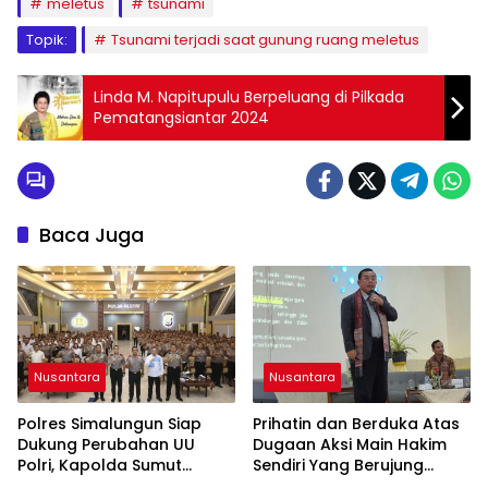
meletus
tsunami
Topik:
Tsunami terjadi saat gunung ruang meletus
Linda M. Napitupulu Berpeluang di Pilkada
Pematangsiantar 2024
Baca Juga
Nusantara
Nusantara
Polres Simalungun Siap
Prihatin dan Berduka Atas
Dukung Perubahan UU
Dugaan Aksi Main Hakim
Polri, Kapolda Sumut
Sendiri Yang Berujung
Tegaskan Jadi Fondasi
Hilangnya Nyawa