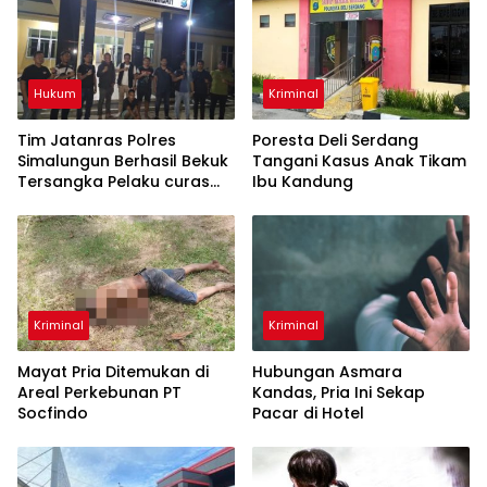
Hukum
Kriminal
Tim Jatanras Polres
Poresta Deli Serdang
Simalungun Berhasil Bekuk
Tangani Kasus Anak Tikam
Tersangka Pelaku curas
Ibu Kandung
Sampai ke Riau
Kriminal
Kriminal
Mayat Pria Ditemukan di
Hubungan Asmara
Areal Perkebunan PT
Kandas, Pria Ini Sekap
Socfindo
Pacar di Hotel