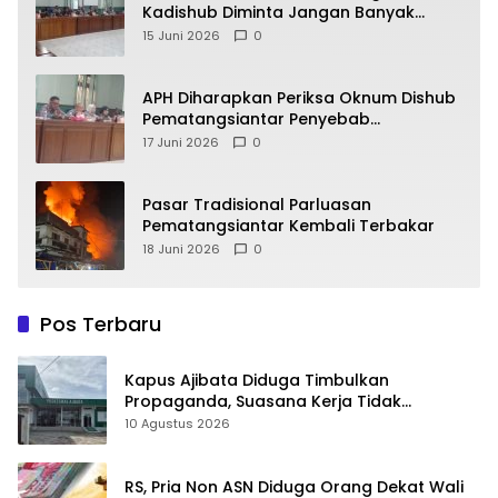
Kadishub Diminta Jangan Banyak
Alasan
15 Juni 2026
0
APH Diharapkan Periksa Oknum Dishub
Pematangsiantar Penyebab
Kebocoran PAD Retribusi Parkir
17 Juni 2026
0
Pasar Tradisional Parluasan
Pematangsiantar Kembali Terbakar
18 Juni 2026
0
Pos Terbaru
Kapus Ajibata Diduga Timbulkan
Propaganda, Suasana Kerja Tidak
Harmonis
10 Agustus 2026
RS, Pria Non ASN Diduga Orang Dekat Wali