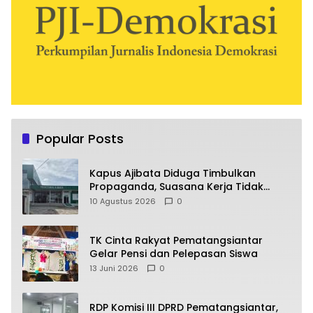
Popular Posts
Kapus Ajibata Diduga Timbulkan
Propaganda, Suasana Kerja Tidak
Harmonis
10 Agustus 2026
0
TK Cinta Rakyat Pematangsiantar
Gelar Pensi dan Pelepasan Siswa
13 Juni 2026
0
RDP Komisi III DPRD Pematangsiantar,