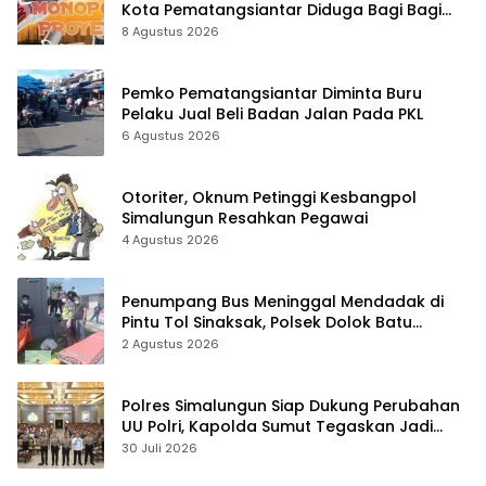
Kota Pematangsiantar Diduga Bagi Bagi
Proyek ke Kontraktor
8 Agustus 2026
Pemko Pematangsiantar Diminta Buru
Pelaku Jual Beli Badan Jalan Pada PKL
6 Agustus 2026
Otoriter, Oknum Petinggi Kesbangpol
Simalungun Resahkan Pegawai
4 Agustus 2026
Penumpang Bus Meninggal Mendadak di
Pintu Tol Sinaksak, Polsek Dolok Batu
Nanggar Gerak Cepat Olah TKP
2 Agustus 2026
Polres Simalungun Siap Dukung Perubahan
UU Polri, Kapolda Sumut Tegaskan Jadi
Fondasi Penguatan Profesionalisme dan
30 Juli 2026
Akuntabilitas Personel