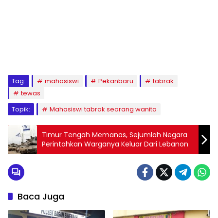
Tag:
mahasiswi
Pekanbaru
tabrak
tewas
Topik:
Mahasiswi tabrak seorang wanita
Timur Tengah Memanas, Sejumlah Negara
Perintahkan Warganya Keluar Dari Lebanon
Baca Juga