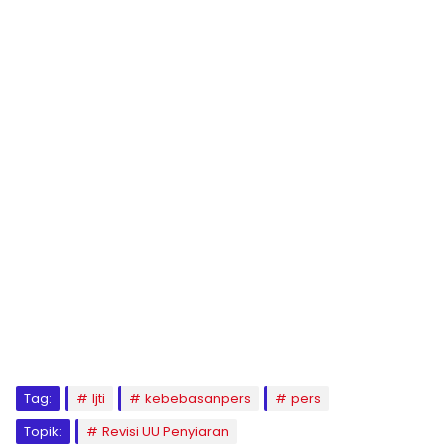
Tag:
Ijti
kebebasanpers
pers
Topik:
Revisi UU Penyiaran