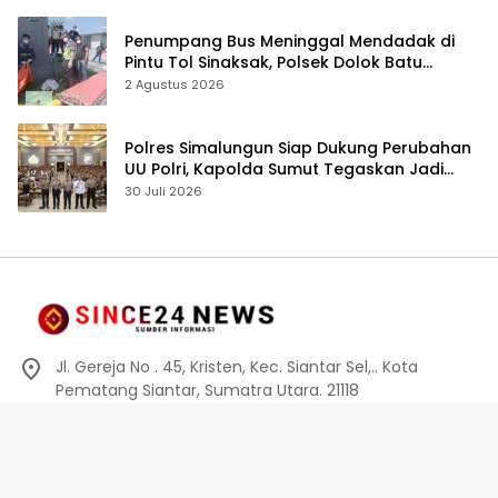
Penumpang Bus Meninggal Mendadak di
Pintu Tol Sinaksak, Polsek Dolok Batu
Nanggar Gerak Cepat Olah TKP
2 Agustus 2026
Polres Simalungun Siap Dukung Perubahan
UU Polri, Kapolda Sumut Tegaskan Jadi
Fondasi Penguatan Profesionalisme dan
30 Juli 2026
Akuntabilitas Personel
Jl. Gereja No . 45, Kristen, Kec. Siantar Sel,.. Kota
Pematang Siantar, Sumatra Utara. 21118
0812-6010-0914
info@since24news.com