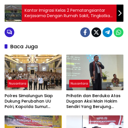
Kantor Imigrasi Kelas 2 Pematangsiantar
Kerjasama Dengan Rumah Sakit, Tingkatkan
Pelayanan
Baca Juga
Nusantara
Nusantara
Polres Simalungun Siap
Prihatin dan Berduka Atas
Dukung Perubahan UU
Dugaan Aksi Main Hakim
Polri, Kapolda Sumut
Sendiri Yang Berujung
Tegaskan Jadi Fondasi
Hilangnya Nyawa
Penguatan
Profesionalisme dan