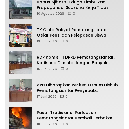
Kapus Ajibata Diduga Timbulkan
Propaganda, Suasana Kerja Tidak
Harmonis
10 Agustus 2026
0
TK Cinta Rakyat Pematangsiantar
Gelar Pensi dan Pelepasan Siswa
13 Juni 2026
0
RDP Komisi III DPRD Pematangsiantar,
Kadishub Diminta Jangan Banyak
Alasan
15 Juni 2026
0
APH Diharapkan Periksa Oknum Dishub
Pematangsiantar Penyebab
Kebocoran PAD Retribusi Parkir
17 Juni 2026
0
Pasar Tradisional Parluasan
Pematangsiantar Kembali Terbakar
18 Juni 2026
0