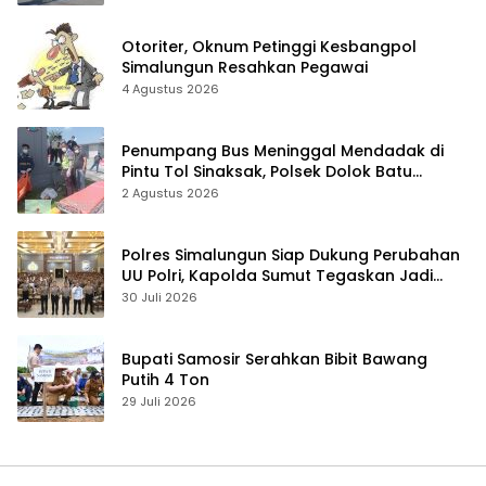
Otoriter, Oknum Petinggi Kesbangpol
Simalungun Resahkan Pegawai
4 Agustus 2026
Penumpang Bus Meninggal Mendadak di
Pintu Tol Sinaksak, Polsek Dolok Batu
Nanggar Gerak Cepat Olah TKP
2 Agustus 2026
Polres Simalungun Siap Dukung Perubahan
UU Polri, Kapolda Sumut Tegaskan Jadi
Fondasi Penguatan Profesionalisme dan
30 Juli 2026
Akuntabilitas Personel
Bupati Samosir Serahkan Bibit Bawang
Putih 4 Ton
29 Juli 2026