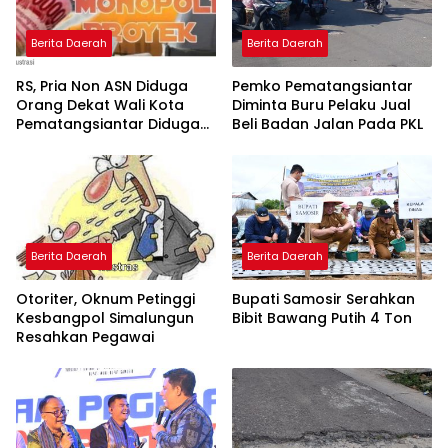
Berita Daerah
Berita Daerah
RS, Pria Non ASN Diduga
Pemko Pematangsiantar
Orang Dekat Wali Kota
Diminta Buru Pelaku Jual
Pematangsiantar Diduga
Beli Badan Jalan Pada PKL
Bagi Bagi Proyek ke
Kontraktor
Berita Daerah
Berita Daerah
Otoriter, Oknum Petinggi
Bupati Samosir Serahkan
Kesbangpol Simalungun
Bibit Bawang Putih 4 Ton
Resahkan Pegawai