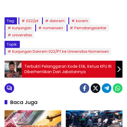
Tag:
022/pt
danrem
korem
kunjungan
nomensen
Pematangsiantar
universitas
Topik:
Kunjungan Danrem 022/PT ke Universitas Nomensen
Terbukti Pelanggaran Kode Etik, Ketua KPU RI
Diberhentikan Dari Jabatannya
Baca Juga