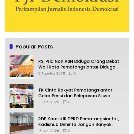
Popular Posts
RS, Pria Non ASN Diduga Orang Dekat
Wali Kota Pematangsiantar Diduga
Bagi Bagi Proyek ke Kontraktor
8 Agustus 2026
0
TK Cinta Rakyat Pematangsiantar
Gelar Pensi dan Pelepasan Siswa
13 Juni 2026
0
RDP Komisi III DPRD Pematangsiantar,
Kadishub Diminta Jangan Banyak
Alasan
15 Juni 2026
0