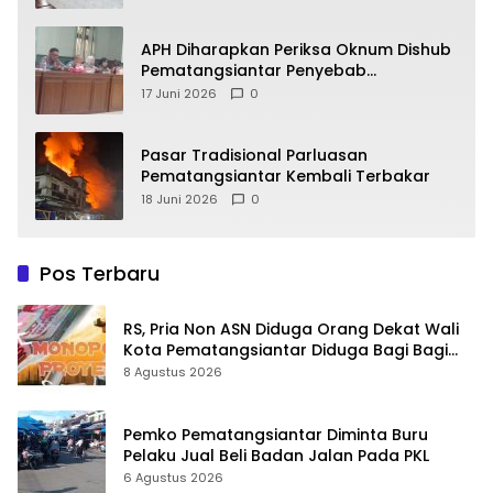
APH Diharapkan Periksa Oknum Dishub
Pematangsiantar Penyebab
Kebocoran PAD Retribusi Parkir
17 Juni 2026
0
Pasar Tradisional Parluasan
Pematangsiantar Kembali Terbakar
18 Juni 2026
0
Pos Terbaru
RS, Pria Non ASN Diduga Orang Dekat Wali
Kota Pematangsiantar Diduga Bagi Bagi
Proyek ke Kontraktor
8 Agustus 2026
Pemko Pematangsiantar Diminta Buru
Pelaku Jual Beli Badan Jalan Pada PKL
6 Agustus 2026