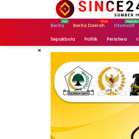
Langsung
ke
konten
Berita
Berita Daerah
Otomotif
Sepakbola
Politik
Peristiwa
K
×