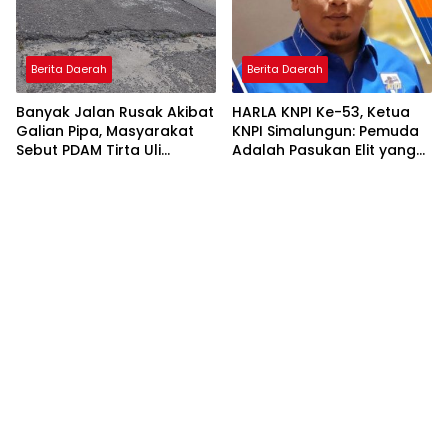
Berita Daerah
Berita Daerah
Banyak Jalan Rusak Akibat
HARLA KNPI Ke-53, Ketua
Galian Pipa, Masyarakat
KNPI Simalungun: Pemuda
Sebut PDAM Tirta Uli
Adalah Pasukan Elit yang
Siantar Tak Punya
Terlalu Sering Dilupakan
Perencanaan Matang
Penguasa, Saatnya
Perkuat Kolaborasi untuk
Membangun Daerah