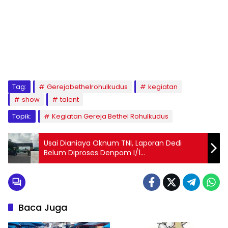
Tag:
Gerejabethelrohulkudus
kegiatan
show
talent
Topik:
Kegiatan Gereja Bethel Rohulkudus
Usai Dianiaya Oknum TNI, Laporan Dedi
Belum Diproses Denpom I/1
Pematangsiantar
Baca Juga