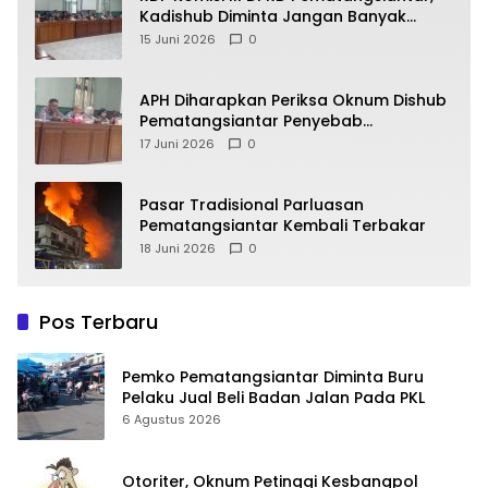
Kadishub Diminta Jangan Banyak
Alasan
15 Juni 2026
0
APH Diharapkan Periksa Oknum Dishub
Pematangsiantar Penyebab
Kebocoran PAD Retribusi Parkir
17 Juni 2026
0
Pasar Tradisional Parluasan
Pematangsiantar Kembali Terbakar
18 Juni 2026
0
Pos Terbaru
Pemko Pematangsiantar Diminta Buru
Pelaku Jual Beli Badan Jalan Pada PKL
6 Agustus 2026
Otoriter, Oknum Petinggi Kesbangpol