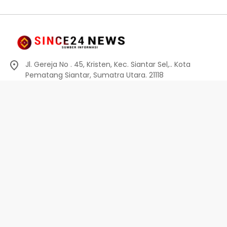
Jl. Gereja No . 45, Kristen, Kec. Siantar Sel,.. Kota
Pematang Siantar, Sumatra Utara. 21118
0812-6010-0914
info@since24news.com
Privacy Policy
Redaksi
Kode Etik
Pedoman Media Siber
Pedoman Media Siber
Indeks Berita
Privacy Policy
Disclaimer