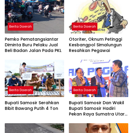
Berita Daerah
Berita Daerah
Pemko Pematangsiantar
Otoriter, Oknum Petinggi
Diminta Buru Pelaku Jual
Kesbangpol Simalungun
Beli Badan Jalan Pada PKL
Resahkan Pegawai
Berita Daerah
Berita Daerah
Bupati Samosir Serahkan
Bupati Samosir Dan Wakil
Bibit Bawang Putih 4 Ton
Bupati Samosir Hadiri
Pekan Raya Sumatra Utara
(PRSU)Ke, 50