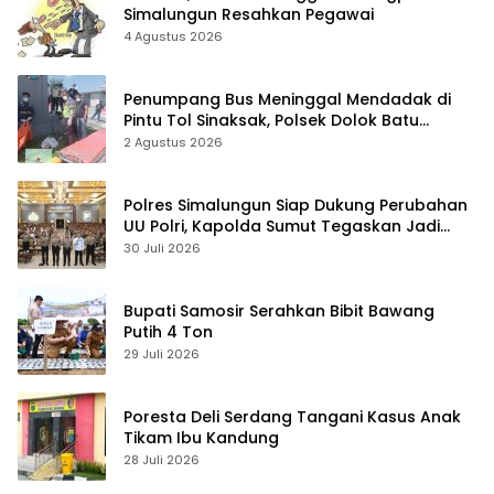
Simalungun Resahkan Pegawai
4 Agustus 2026
Penumpang Bus Meninggal Mendadak di
Pintu Tol Sinaksak, Polsek Dolok Batu
Nanggar Gerak Cepat Olah TKP
2 Agustus 2026
Polres Simalungun Siap Dukung Perubahan
UU Polri, Kapolda Sumut Tegaskan Jadi
Fondasi Penguatan Profesionalisme dan
30 Juli 2026
Akuntabilitas Personel
Bupati Samosir Serahkan Bibit Bawang
Putih 4 Ton
29 Juli 2026
Poresta Deli Serdang Tangani Kasus Anak
Tikam Ibu Kandung
28 Juli 2026