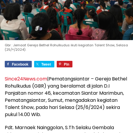
Gbr : Jemaat Gereja Bethel Rohulkudus ikuti kegiatan Talent Show, Selasa
(25/^/2024).
Facebook
Tweet
Pin
Since24News.com
|Pematangsiantar – Gereja Bethel
Rohulkudus (GBR) yang beralamat di jalan D.I
Panjaitan nomor 46, kecamatan Siantar Marimbun,
Pematangsiantar, Sumut, mengadakan kegiatan
Talent Show, pada hari Selasa (25/6/2024) sekira
pukul 14.00 Wib.
Pdt. Marnaek Nainggolan, S.Th Selaku Gembala