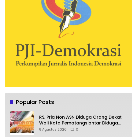
Popular Posts
RS, Pria Non ASN Diduga Orang Dekat
Wali Kota Pematangsiantar Diduga
Bagi Bagi Proyek ke Kontraktor
8 Agustus 2026
0