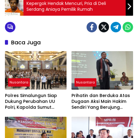
Kepergok Hendak Mencuri, Pria di Deli
Serdang Aniaya Pemilik Rumah
Baca Juga
Nusantara
Nusantara
Polres Simalungun Siap
Prihatin dan Berduka Atas
Dukung Perubahan UU
Dugaan Aksi Main Hakim
Polri, Kapolda Sumut
Sendiri Yang Berujung
Tegaskan Jadi Fondasi
Hilangnya Nyawa
Penguatan
Profesionalisme dan
Akuntabilitas Personel