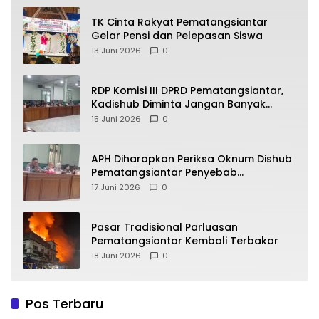
TK Cinta Rakyat Pematangsiantar
Gelar Pensi dan Pelepasan Siswa
13 Juni 2026
0
RDP Komisi III DPRD Pematangsiantar,
Kadishub Diminta Jangan Banyak
Alasan
15 Juni 2026
0
APH Diharapkan Periksa Oknum Dishub
Pematangsiantar Penyebab
Kebocoran PAD Retribusi Parkir
17 Juni 2026
0
Pasar Tradisional Parluasan
Pematangsiantar Kembali Terbakar
18 Juni 2026
0
Pos Terbaru