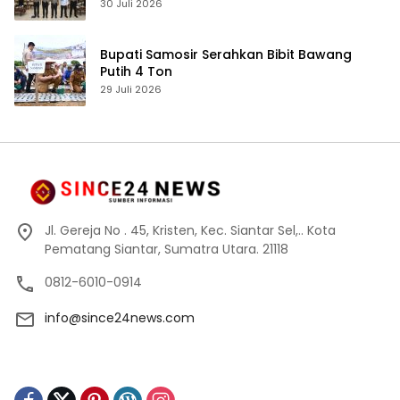
Fondasi Penguatan Profesionalisme dan
30 Juli 2026
Akuntabilitas Personel
Bupati Samosir Serahkan Bibit Bawang
Putih 4 Ton
29 Juli 2026
Jl. Gereja No . 45, Kristen, Kec. Siantar Sel,.. Kota
Pematang Siantar, Sumatra Utara. 21118
0812-6010-0914
info@since24news.com