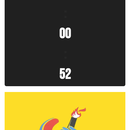
:
00
:
53