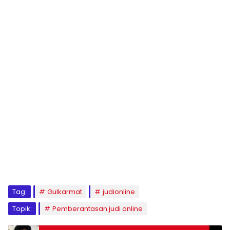
Tag:
Gulkarmat
judionline
Topik:
Pemberantasan judi online