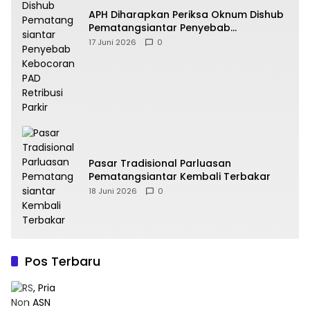
APH Diharapkan Periksa Oknum Dishub
Pematangsiantar Penyebab
Kebocoran PAD Retribusi Parkir
17 Juni 2026
0
Pasar Tradisional Parluasan
Pematangsiantar Kembali Terbakar
18 Juni 2026
0
Pos Terbaru