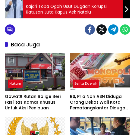
Kajari Toba Ogah Usut Dugaan Korupsi
Ratusan Juta Kapus Aek Natolu
Baca Juga
Hukum
Berita Daerah
Gawat!! Rutan Balige Beri
RS, Pria Non ASN Diduga
Fasilitas Kamar Khusus
Orang Dekat Wali Kota
Untuk Aksi Penipuan
Pematangsiantar Diduga
Bagi Bagi Proyek ke
Kontraktor