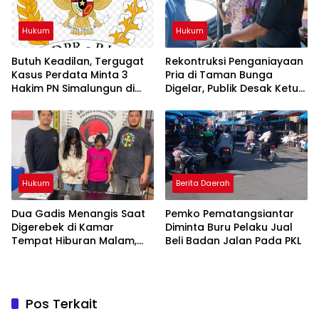
Hukum
Hukum
Butuh Keadilan, Tergugat
Rekontruksi Penganiayaan
Kasus Perdata Minta 3
Pria di Taman Bunga
Hakim PN Simalungun di
Digelar, Publik Desak Ketua
RDP Kan Komisi 3 DPR RI
Organisasi IPK
Pematangsiantar Diperiksa
Hukum
Berita Daerah
Dua Gadis Menangis Saat
Pemko Pematangsiantar
Digerebek di Kamar
Diminta Buru Pelaku Jual
Tempat Hiburan Malam,
Beli Badan Jalan Pada PKL
Polsek Gunung Malela
Bongkar Jaringan Pemakai
Sabu di Simalungun
Pos Terkait