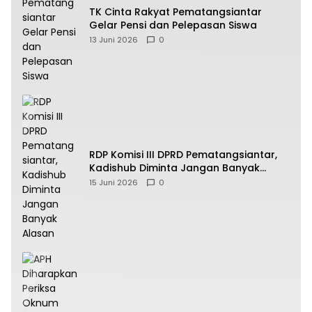
TK Cinta Rakyat Pematangsiantar
Gelar Pensi dan Pelepasan Siswa
13 Juni 2026
0
RDP Komisi III DPRD Pematangsiantar,
Kadishub Diminta Jangan Banyak
Alasan
15 Juni 2026
0