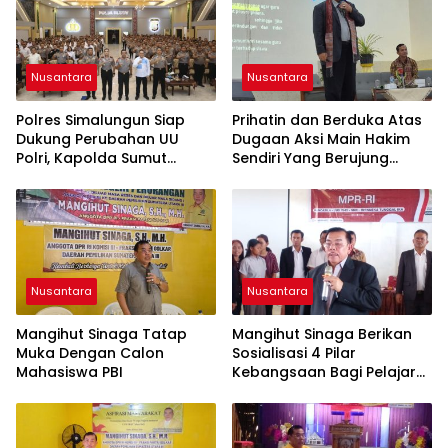
Nusantara
Nusantara
Polres Simalungun Siap
Prihatin dan Berduka Atas
Dukung Perubahan UU
Dugaan Aksi Main Hakim
Polri, Kapolda Sumut
Sendiri Yang Berujung
Tegaskan Jadi Fondasi
Hilangnya Nyawa
Penguatan
Profesionalisme dan
Akuntabilitas Personel
Nusantara
Nusantara
Mangihut Sinaga Tatap
Mangihut Sinaga Berikan
Muka Dengan Calon
Sosialisasi 4 Pilar
Mahasiswa PBI
Kebangsaan Bagi Pelajar
SLTA di Pematangsiantar