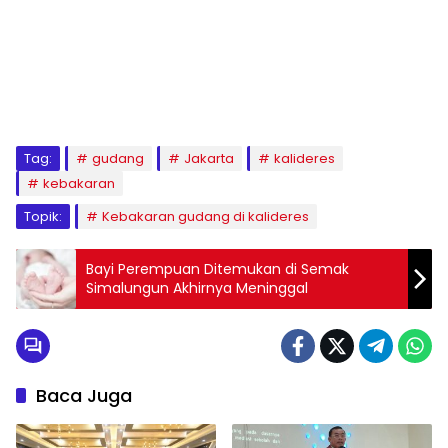
Tag:
gudang
Jakarta
kalideres
kebakaran
Topik:
Kebakaran gudang di kalideres
Bayi Perempuan Ditemukan di Semak
Simalungun Akhirnya Meninggal
Baca Juga