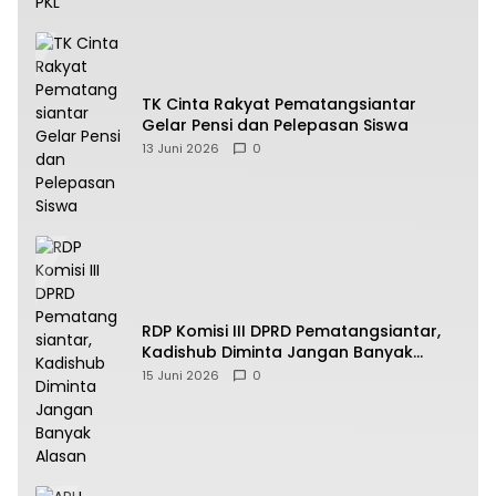
TK Cinta Rakyat Pematangsiantar
Gelar Pensi dan Pelepasan Siswa
13 Juni 2026
0
RDP Komisi III DPRD Pematangsiantar,
Kadishub Diminta Jangan Banyak
Alasan
15 Juni 2026
0