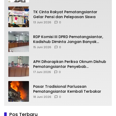
TK Cinta Rakyat Pematangsiantar
Gelar Pensi dan Pelepasan Siswa
13 Juni 2026
0
RDP Komisi III DPRD Pematangsiantar,
Kadishub Diminta Jangan Banyak
Alasan
15 Juni 2026
0
APH Diharapkan Periksa Oknum Dishub
Pematangsiantar Penyebab
Kebocoran PAD Retribusi Parkir
17 Juni 2026
0
Pasar Tradisional Parluasan
Pematangsiantar Kembali Terbakar
18 Juni 2026
0
Pos Terbaru