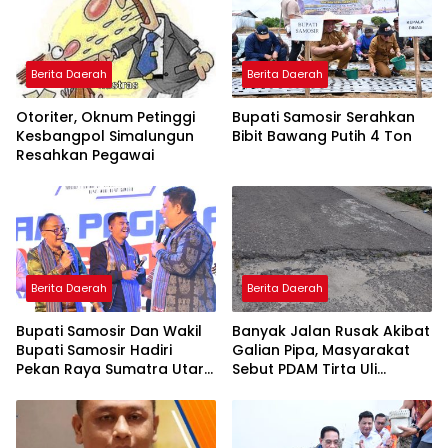
Berita Daerah
Berita Daerah
Otoriter, Oknum Petinggi
Bupati Samosir Serahkan
Kesbangpol Simalungun
Bibit Bawang Putih 4 Ton
Resahkan Pegawai
Berita Daerah
Berita Daerah
Bupati Samosir Dan Wakil
Banyak Jalan Rusak Akibat
Bupati Samosir Hadiri
Galian Pipa, Masyarakat
Pekan Raya Sumatra Utara
Sebut PDAM Tirta Uli
(PRSU)Ke, 50
Siantar Tak Punya
Perencanaan Matang