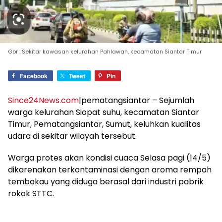
Gbr : Sekitar kawasan kelurahan Pahlawan, kecamatan Siantar Timur
Facebook
Tweet
Pin
Since24News.com
|pematangsiantar – Sejumlah
warga kelurahan Siopat suhu, kecamatan Siantar
Timur, Pematangsiantar, Sumut, keluhkan kualitas
udara di sekitar wilayah tersebut.
Warga protes akan kondisi cuaca Selasa pagi (14/5)
dikarenakan terkontaminasi dengan aroma rempah
tembakau yang diduga berasal dari industri pabrik
rokok STTC.