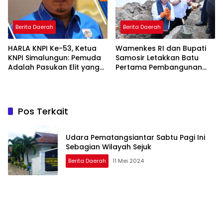
Berita Daerah
Berita Daerah
HARLA KNPI Ke-53, Ketua
Wamenkes RI dan Bupati
KNPI Simalungun: Pemuda
Samosir Letakkan Batu
Adalah Pasukan Elit yang
Pertama Pembangunan
Terlalu Sering Dilupakan
Cathlab RSUD Hadrianus
Penguasa, Saatnya
Sinaga
Perkuat Kolaborasi untuk
Membangun Daerah
Pos Terkait
Udara Pematangsiantar Sabtu Pagi Ini
Sebagian Wilayah Sejuk
Berita Daerah
11 Mei 2024