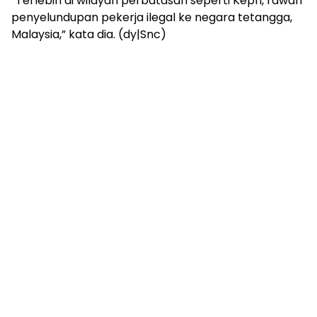
“Terlebih di wilayah perbatasan seperti Kepri, rawan
penyelundupan pekerja ilegal ke negara tetangga,
Malaysia,” kata dia. (dy|Snc)