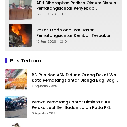
APH Diharapkan Periksa Oknum Dishub
Pematangsiantar Penyebab
Kebocoran PAD Retribusi Parkir
17 Juni 2026
0
Pasar Tradisional Parluasan
Pematangsiantar Kembali Terbakar
18 Juni 2026
0
Pos Terbaru
RS, Pria Non ASN Diduga Orang Dekat Wali
Kota Pematangsiantar Diduga Bagi Bagi
Proyek ke Kontraktor
8 Agustus 2026
Pemko Pematangsiantar Diminta Buru
Pelaku Jual Beli Badan Jalan Pada PKL
6 Agustus 2026