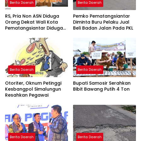
Berita Daerah
Berita Daerah
RS, Pria Non ASN Diduga
Pemko Pematangsiantar
Orang Dekat Wali Kota
Diminta Buru Pelaku Jual
Pematangsiantar Diduga
Beli Badan Jalan Pada PKL
Bagi Bagi Proyek ke
Kontraktor
Berita Daerah
Berita Daerah
Otoriter, Oknum Petinggi
Bupati Samosir Serahkan
Kesbangpol Simalungun
Bibit Bawang Putih 4 Ton
Resahkan Pegawai
Berita Daerah
Berita Daerah