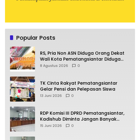
Popular Posts
RS, Pria Non ASN Diduga Orang Dekat
Wali Kota Pematangsiantar Diduga
Bagi Bagi Proyek ke Kontraktor
8 Agustus 2026
0
TK Cinta Rakyat Pematangsiantar
Gelar Pensi dan Pelepasan Siswa
13 Juni 2026
0
RDP Komisi III DPRD Pematangsiantar,
Kadishub Diminta Jangan Banyak
Alasan
15 Juni 2026
0