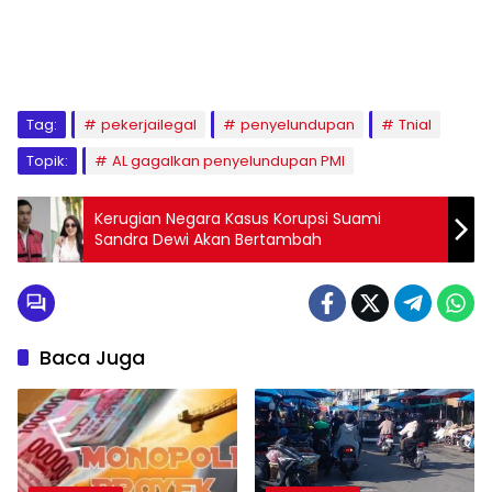
Tag:
pekerjailegal
penyelundupan
Tnial
Topik:
AL gagalkan penyelundupan PMI
Kerugian Negara Kasus Korupsi Suami
Sandra Dewi Akan Bertambah
Baca Juga