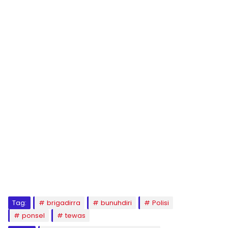
Tag:
brigadirra
bunuhdiri
Polisi
ponsel
tewas