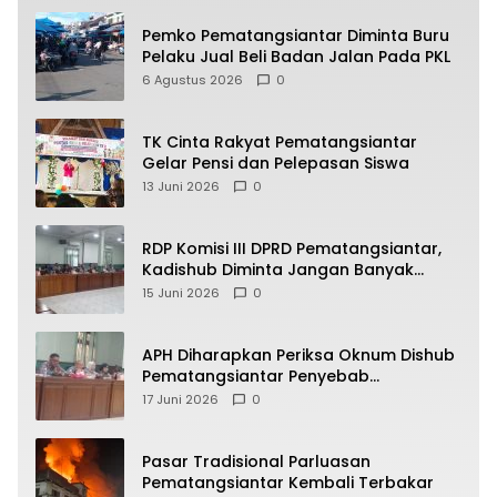
Pemko Pematangsiantar Diminta Buru
Pelaku Jual Beli Badan Jalan Pada PKL
6 Agustus 2026
0
TK Cinta Rakyat Pematangsiantar
Gelar Pensi dan Pelepasan Siswa
13 Juni 2026
0
RDP Komisi III DPRD Pematangsiantar,
Kadishub Diminta Jangan Banyak
Alasan
15 Juni 2026
0
APH Diharapkan Periksa Oknum Dishub
Pematangsiantar Penyebab
Kebocoran PAD Retribusi Parkir
17 Juni 2026
0
Pasar Tradisional Parluasan
Pematangsiantar Kembali Terbakar