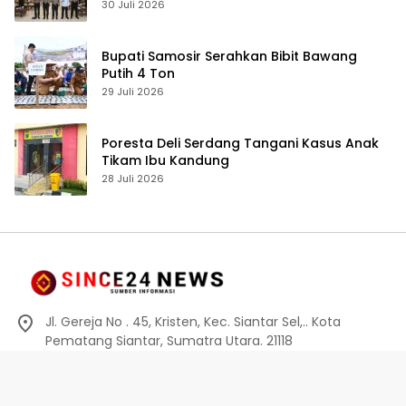
Fondasi Penguatan Profesionalisme dan
30 Juli 2026
Akuntabilitas Personel
Bupati Samosir Serahkan Bibit Bawang
Putih 4 Ton
29 Juli 2026
Poresta Deli Serdang Tangani Kasus Anak
Tikam Ibu Kandung
28 Juli 2026
Jl. Gereja No . 45, Kristen, Kec. Siantar Sel,.. Kota
Pematang Siantar, Sumatra Utara. 21118
0812-6010-0914