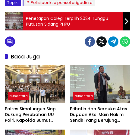
Topik:
Polisi periksa ponsel brigadir ra
Penetapan Caleg Terpilih 2024 Tunggu
Putusan Sidang PHPU
Baca Juga
Nusantara
Nusantara
Polres Simalungun Siap
Prihatin dan Berduka Atas
Dukung Perubahan UU
Dugaan Aksi Main Hakim
Polri, Kapolda Sumut
Sendiri Yang Berujung
Tegaskan Jadi Fondasi
Hilangnya Nyawa
Penguatan