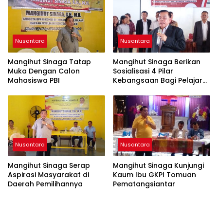
Profesionalisme dan
Akuntabilitas Personel
Nusantara
Nusantara
Mangihut Sinaga Tatap
Mangihut Sinaga Berikan
Muka Dengan Calon
Sosialisasi 4 Pilar
Mahasiswa PBI
Kebangsaan Bagi Pelajar
SLTA di Pematangsiantar
Nusantara
Nusantara
Mangihut Sinaga Serap
Mangihut Sinaga Kunjungi
Aspirasi Masyarakat di
Kaum Ibu GKPI Tomuan
Daerah Pemilihannya
Pematangsiantar