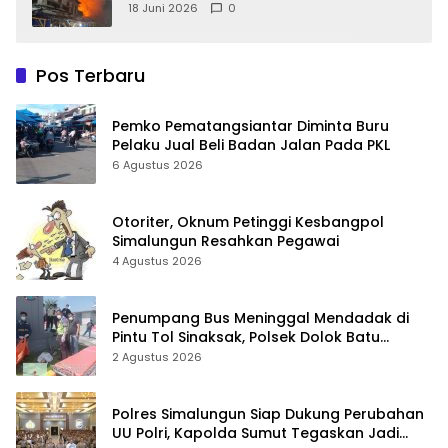
18 Juni 2026
0
Pos Terbaru
Pemko Pematangsiantar Diminta Buru
Pelaku Jual Beli Badan Jalan Pada PKL
6 Agustus 2026
Otoriter, Oknum Petinggi Kesbangpol
Simalungun Resahkan Pegawai
4 Agustus 2026
Penumpang Bus Meninggal Mendadak di
Pintu Tol Sinaksak, Polsek Dolok Batu
Nanggar Gerak Cepat Olah TKP
2 Agustus 2026
Polres Simalungun Siap Dukung Perubahan
UU Polri, Kapolda Sumut Tegaskan Jadi