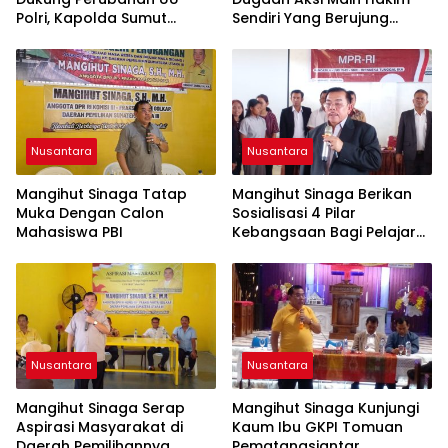
Polri, Kapolda Sumut
Sendiri Yang Berujung
Tegaskan Jadi Fondasi
Hilangnya Nyawa
Penguatan
Profesionalisme dan
Akuntabilitas Personel
Nusantara
Nusantara
Mangihut Sinaga Tatap
Mangihut Sinaga Berikan
Muka Dengan Calon
Sosialisasi 4 Pilar
Mahasiswa PBI
Kebangsaan Bagi Pelajar
SLTA di Pematangsiantar
Nusantara
Nusantara
Mangihut Sinaga Serap
Mangihut Sinaga Kunjungi
Aspirasi Masyarakat di
Kaum Ibu GKPI Tomuan
Daerah Pemilihannya
Pematangsiantar