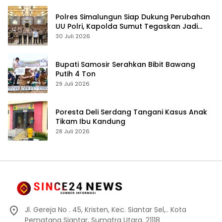
Polres Simalungun Siap Dukung Perubahan
UU Polri, Kapolda Sumut Tegaskan Jadi
Fondasi Penguatan Profesionalisme dan
30 Juli 2026
Akuntabilitas Personel
Bupati Samosir Serahkan Bibit Bawang
Putih 4 Ton
29 Juli 2026
Poresta Deli Serdang Tangani Kasus Anak
Tikam Ibu Kandung
28 Juli 2026
Jl. Gereja No . 45, Kristen, Kec. Siantar Sel,.. Kota
Pematang Siantar, Sumatra Utara. 21118