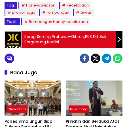
Tag:
Harleydavidson
kecelakaan
probolinggo
rombongan
tewas
Topik:
Rombongan Harley kecelakaan
Kerap Serang Prabowo-Gibran,PKS Ditolak
Bergabung Koalisi
Baca Juga
Nusantara
Nusantara
Polres Simalungun Siap
Prihatin dan Berduka Atas
Dukung Perubahan UU
Dugaan Aksi Main Hakim