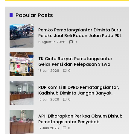
Popular Posts
Pemko Pematangsiantar Diminta Buru
Pelaku Jual Beli Badan Jalan Pada PKL
6 Agustus 2026
0
TK Cinta Rakyat Pematangsiantar
Gelar Pensi dan Pelepasan Siswa
13 Juni 2026
0
RDP Komisi III DPRD Pematangsiantar,
Kadishub Diminta Jangan Banyak
Alasan
15 Juni 2026
0
APH Diharapkan Periksa Oknum Dishub
Pematangsiantar Penyebab
Kebocoran PAD Retribusi Parkir
17 Juni 2026
0