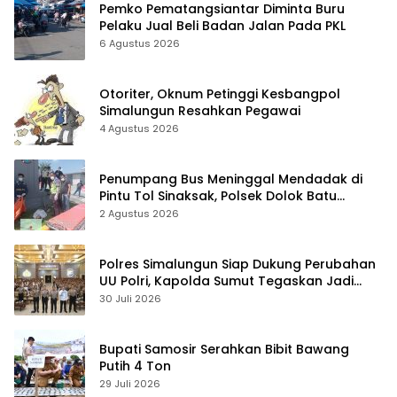
Pemko Pematangsiantar Diminta Buru
Pelaku Jual Beli Badan Jalan Pada PKL
6 Agustus 2026
Otoriter, Oknum Petinggi Kesbangpol
Simalungun Resahkan Pegawai
4 Agustus 2026
Penumpang Bus Meninggal Mendadak di
Pintu Tol Sinaksak, Polsek Dolok Batu
Nanggar Gerak Cepat Olah TKP
2 Agustus 2026
Polres Simalungun Siap Dukung Perubahan
UU Polri, Kapolda Sumut Tegaskan Jadi
Fondasi Penguatan Profesionalisme dan
30 Juli 2026
Akuntabilitas Personel
Bupati Samosir Serahkan Bibit Bawang
Putih 4 Ton
29 Juli 2026