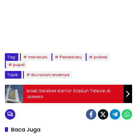
Tag:
meracuni
Pekanbaru
polsek
pujud
Topik:
Ibu racuni anaknya
Israel Gerebek Kantor Stasiun Televisi Al
Jazeera
Baca Juga