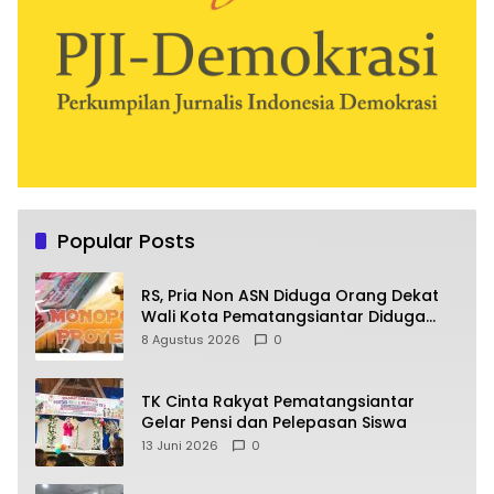
Popular Posts
RS, Pria Non ASN Diduga Orang Dekat
Wali Kota Pematangsiantar Diduga
Bagi Bagi Proyek ke Kontraktor
8 Agustus 2026
0
TK Cinta Rakyat Pematangsiantar
Gelar Pensi dan Pelepasan Siswa
13 Juni 2026
0