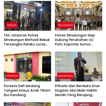
Hukum
Nusantara
Tim Jatanras Polres
Polres Simalungun Siap
Simalungun Berhasil Bekuk
Dukung Perubahan UU
Tersangka Pelaku curas
Polri, Kapolda Sumut
Sampai ke Riau
Tegaskan Jadi Fondasi
Penguatan
Profesionalisme dan
Akuntabilitas Personel
Kriminal
Nusantara
Poresta Deli Serdang
Prihatin dan Berduka Atas
Tangani Kasus Anak Tikam
Dugaan Aksi Main Hakim
Ibu Kandung
Sendiri Yang Berujung
Hilangnya Nyawa