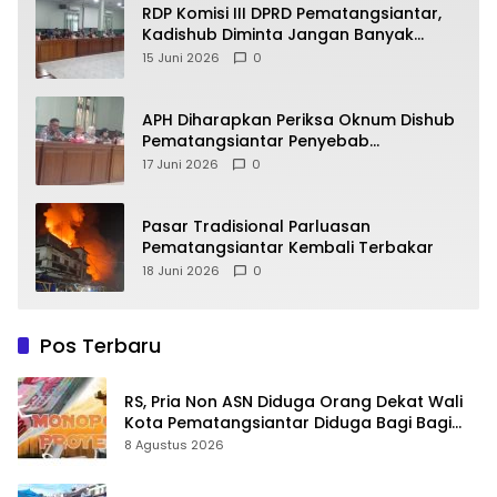
RDP Komisi III DPRD Pematangsiantar,
Kadishub Diminta Jangan Banyak
Alasan
15 Juni 2026
0
APH Diharapkan Periksa Oknum Dishub
Pematangsiantar Penyebab
Kebocoran PAD Retribusi Parkir
17 Juni 2026
0
Pasar Tradisional Parluasan
Pematangsiantar Kembali Terbakar
18 Juni 2026
0
Pos Terbaru
RS, Pria Non ASN Diduga Orang Dekat Wali
Kota Pematangsiantar Diduga Bagi Bagi
Proyek ke Kontraktor
8 Agustus 2026