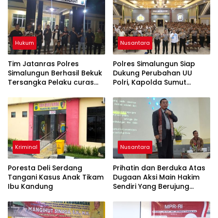
Hukum
Nusantara
Tim Jatanras Polres
Polres Simalungun Siap
Simalungun Berhasil Bekuk
Dukung Perubahan UU
Tersangka Pelaku curas
Polri, Kapolda Sumut
Sampai ke Riau
Tegaskan Jadi Fondasi
Penguatan
Profesionalisme dan
Akuntabilitas Personel
Kriminal
Nusantara
Poresta Deli Serdang
Prihatin dan Berduka Atas
Tangani Kasus Anak Tikam
Dugaan Aksi Main Hakim
Ibu Kandung
Sendiri Yang Berujung
Hilangnya Nyawa