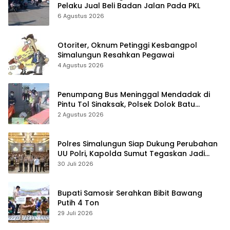
Pelaku Jual Beli Badan Jalan Pada PKL
6 Agustus 2026
Otoriter, Oknum Petinggi Kesbangpol
Simalungun Resahkan Pegawai
4 Agustus 2026
Penumpang Bus Meninggal Mendadak di
Pintu Tol Sinaksak, Polsek Dolok Batu
Nanggar Gerak Cepat Olah TKP
2 Agustus 2026
Polres Simalungun Siap Dukung Perubahan
UU Polri, Kapolda Sumut Tegaskan Jadi
Fondasi Penguatan Profesionalisme dan
30 Juli 2026
Akuntabilitas Personel
Bupati Samosir Serahkan Bibit Bawang
Putih 4 Ton
29 Juli 2026