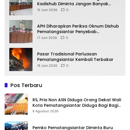
Kadishub Diminta Jangan Banyak
Alasan
15 Juni 2026
0
APH Diharapkan Periksa Oknum Dishub
Pematangsiantar Penyebab
Kebocoran PAD Retribusi Parkir
17 Juni 2026
0
Pasar Tradisional Parluasan
Pematangsiantar Kembali Terbakar
18 Juni 2026
0
Pos Terbaru
RS, Pria Non ASN Diduga Orang Dekat Wali
Kota Pematangsiantar Diduga Bagi Bagi
Proyek ke Kontraktor
8 Agustus 2026
Pemko Pematangsiantar Diminta Buru