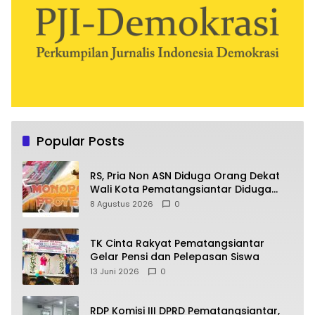
Popular Posts
RS, Pria Non ASN Diduga Orang Dekat
Wali Kota Pematangsiantar Diduga
Bagi Bagi Proyek ke Kontraktor
8 Agustus 2026
0
TK Cinta Rakyat Pematangsiantar
Gelar Pensi dan Pelepasan Siswa
13 Juni 2026
0
RDP Komisi III DPRD Pematangsiantar,