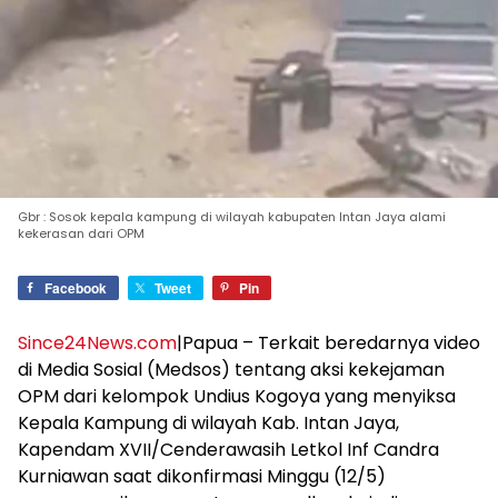
Gbr : Sosok kepala kampung di wilayah kabupaten Intan Jaya alami
kekerasan dari OPM
Facebook
Tweet
Pin
Since24News.com
|Papua – Terkait beredarnya video
di Media Sosial (Medsos) tentang aksi kekejaman
OPM dari kelompok Undius Kogoya yang menyiksa
Kepala Kampung di wilayah Kab. Intan Jaya,
Kapendam XVII/Cenderawasih Letkol Inf Candra
Kurniawan saat dikonfirmasi Minggu (12/5)