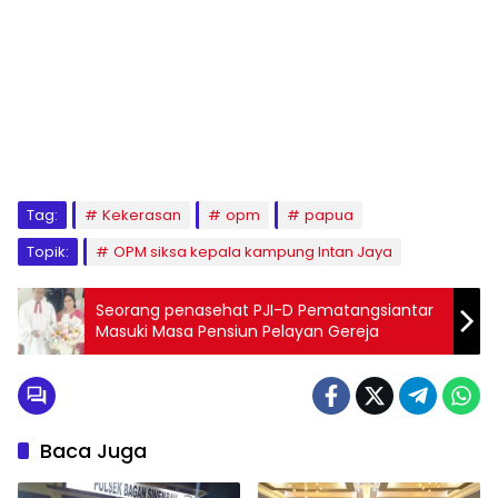
Tag:
Kekerasan
opm
papua
Topik:
OPM siksa kepala kampung Intan Jaya
Seorang penasehat PJI-D Pematangsiantar
Masuki Masa Pensiun Pelayan Gereja
Baca Juga