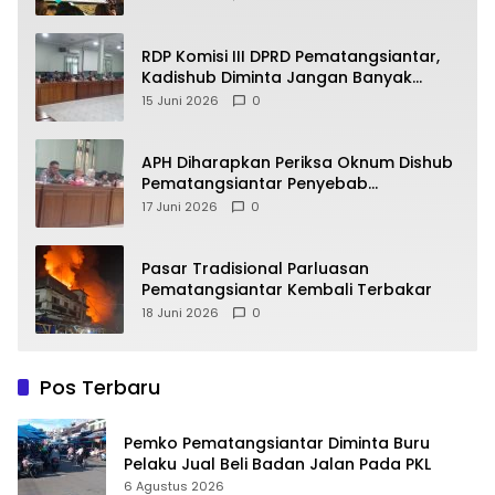
RDP Komisi III DPRD Pematangsiantar,
Kadishub Diminta Jangan Banyak
Alasan
15 Juni 2026
0
APH Diharapkan Periksa Oknum Dishub
Pematangsiantar Penyebab
Kebocoran PAD Retribusi Parkir
17 Juni 2026
0
Pasar Tradisional Parluasan
Pematangsiantar Kembali Terbakar
18 Juni 2026
0
Pos Terbaru
Pemko Pematangsiantar Diminta Buru
Pelaku Jual Beli Badan Jalan Pada PKL
6 Agustus 2026