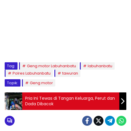
Tag:
Geng motor Labuhanbatu
labuhanbatu
Polres Labuhanbatu
tawuran
Topik:
Geng motor
Pria Ini Tewas di Tangan Keluarga, Perut dan
Dada Dibacok