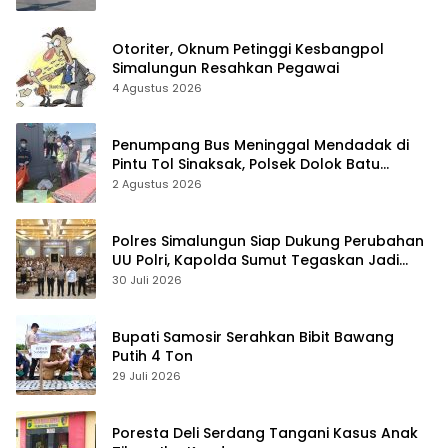
Otoriter, Oknum Petinggi Kesbangpol
Simalungun Resahkan Pegawai
4 Agustus 2026
Penumpang Bus Meninggal Mendadak di
Pintu Tol Sinaksak, Polsek Dolok Batu
Nanggar Gerak Cepat Olah TKP
2 Agustus 2026
Polres Simalungun Siap Dukung Perubahan
UU Polri, Kapolda Sumut Tegaskan Jadi
Fondasi Penguatan Profesionalisme dan
30 Juli 2026
Akuntabilitas Personel
Bupati Samosir Serahkan Bibit Bawang
Putih 4 Ton
29 Juli 2026
Poresta Deli Serdang Tangani Kasus Anak