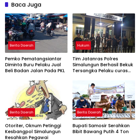
Baca Juga
Berita Daerah
Hukum
Pemko Pematangsiantar
Tim Jatanras Polres
Diminta Buru Pelaku Jual
Simalungun Berhasil Bekuk
Beli Badan Jalan Pada PKL
Tersangka Pelaku curas
Sampai ke Riau
Berita Daerah
Berita Daerah
Otoriter, Oknum Petinggi
Bupati Samosir Serahkan
Kesbangpol Simalungun
Bibit Bawang Putih 4 Ton
Resahkan Pegawai