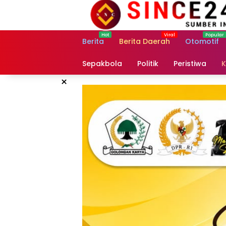
Langsung
ke
konten
Berita
Berita Daerah
Otomotif
Sepakbola
Politik
Peristiwa
K
×