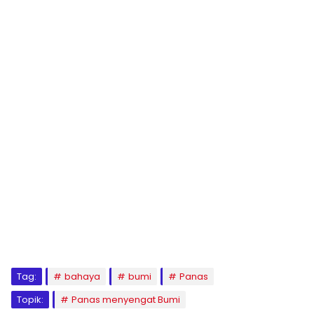
Tag:
bahaya
bumi
Panas
Topik:
Panas menyengat Bumi