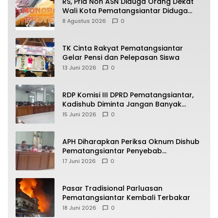
RS, Pria Non ASN Diduga Orang Dekat
Wali Kota Pematangsiantar Diduga
Bagi Bagi Proyek ke Kontraktor
8 Agustus 2026
0
TK Cinta Rakyat Pematangsiantar
Gelar Pensi dan Pelepasan Siswa
13 Juni 2026
0
RDP Komisi III DPRD Pematangsiantar,
Kadishub Diminta Jangan Banyak
Alasan
15 Juni 2026
0
APH Diharapkan Periksa Oknum Dishub
Pematangsiantar Penyebab
Kebocoran PAD Retribusi Parkir
17 Juni 2026
0
Pasar Tradisional Parluasan
Pematangsiantar Kembali Terbakar
18 Juni 2026
0