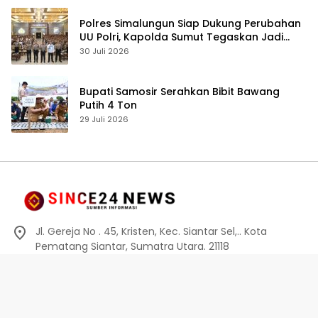
Polres Simalungun Siap Dukung Perubahan
UU Polri, Kapolda Sumut Tegaskan Jadi
Fondasi Penguatan Profesionalisme dan
30 Juli 2026
Akuntabilitas Personel
Bupati Samosir Serahkan Bibit Bawang
Putih 4 Ton
29 Juli 2026
Jl. Gereja No . 45, Kristen, Kec. Siantar Sel,.. Kota
Pematang Siantar, Sumatra Utara. 21118
0812-6010-0914
info@since24news.com