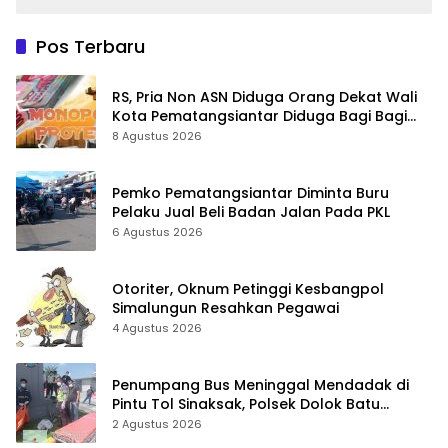
Pos Terbaru
RS, Pria Non ASN Diduga Orang Dekat Wali
Kota Pematangsiantar Diduga Bagi Bagi
Proyek ke Kontraktor
8 Agustus 2026
Pemko Pematangsiantar Diminta Buru
Pelaku Jual Beli Badan Jalan Pada PKL
6 Agustus 2026
Otoriter, Oknum Petinggi Kesbangpol
Simalungun Resahkan Pegawai
4 Agustus 2026
Penumpang Bus Meninggal Mendadak di
Pintu Tol Sinaksak, Polsek Dolok Batu
Nanggar Gerak Cepat Olah TKP
2 Agustus 2026