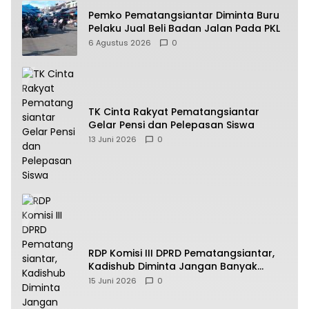
Pemko Pematangsiantar Diminta Buru
Pelaku Jual Beli Badan Jalan Pada PKL
6 Agustus 2026
0
TK Cinta Rakyat Pematangsiantar
Gelar Pensi dan Pelepasan Siswa
13 Juni 2026
0
RDP Komisi III DPRD Pematangsiantar,
Kadishub Diminta Jangan Banyak
Alasan
15 Juni 2026
0