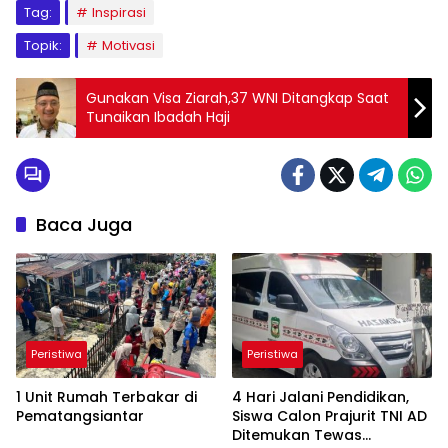
Tag:
Inspirasi
Topik:
Motivasi
Gunakan Visa Ziarah,37 WNI Ditangkap Saat
Tunaikan Ibadah Haji
Baca Juga
Peristiwa
Peristiwa
1 Unit Rumah Terbakar di
4 Hari Jalani Pendidikan,
Pematangsiantar
Siswa Calon Prajurit TNI AD
Ditemukan Tewas