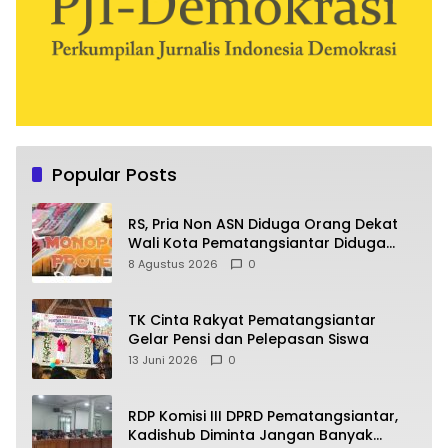
Popular Posts
RS, Pria Non ASN Diduga Orang Dekat
Wali Kota Pematangsiantar Diduga
Bagi Bagi Proyek ke Kontraktor
8 Agustus 2026
0
TK Cinta Rakyat Pematangsiantar
Gelar Pensi dan Pelepasan Siswa
13 Juni 2026
0
RDP Komisi III DPRD Pematangsiantar,
Kadishub Diminta Jangan Banyak