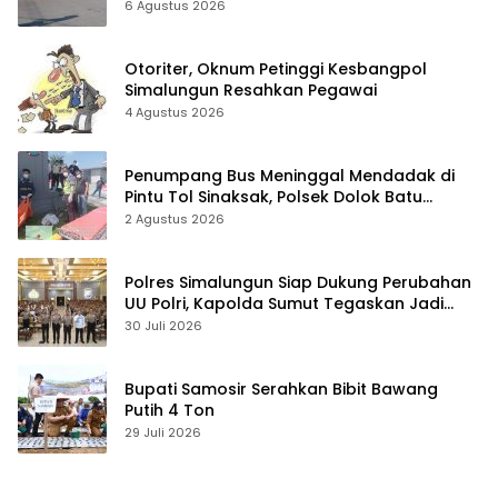
6 Agustus 2026
Otoriter, Oknum Petinggi Kesbangpol
Simalungun Resahkan Pegawai
4 Agustus 2026
Penumpang Bus Meninggal Mendadak di
Pintu Tol Sinaksak, Polsek Dolok Batu
Nanggar Gerak Cepat Olah TKP
2 Agustus 2026
Polres Simalungun Siap Dukung Perubahan
UU Polri, Kapolda Sumut Tegaskan Jadi
Fondasi Penguatan Profesionalisme dan
30 Juli 2026
Akuntabilitas Personel
Bupati Samosir Serahkan Bibit Bawang
Putih 4 Ton
29 Juli 2026