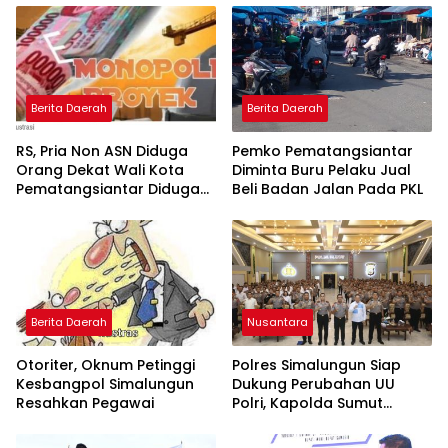
Berita Daerah
Berita Daerah
RS, Pria Non ASN Diduga
Pemko Pematangsiantar
Orang Dekat Wali Kota
Diminta Buru Pelaku Jual
Pematangsiantar Diduga
Beli Badan Jalan Pada PKL
Bagi Bagi Proyek ke
Kontraktor
Berita Daerah
Nusantara
Otoriter, Oknum Petinggi
Polres Simalungun Siap
Kesbangpol Simalungun
Dukung Perubahan UU
Resahkan Pegawai
Polri, Kapolda Sumut
Tegaskan Jadi Fondasi
Penguatan