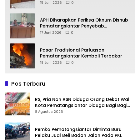
Alasan
15 Juni 2026
0
APH Diharapkan Periksa Oknum Dishub
Pematangsiantar Penyebab
Kebocoran PAD Retribusi Parkir
17 Juni 2026
0
Pasar Tradisional Parluasan
Pematangsiantar Kembali Terbakar
18 Juni 2026
0
Pos Terbaru
RS, Pria Non ASN Diduga Orang Dekat Wali
Kota Pematangsiantar Diduga Bagi Bagi
Proyek ke Kontraktor
8 Agustus 2026
Pemko Pematangsiantar Diminta Buru
Pelaku Jual Beli Badan Jalan Pada PKL