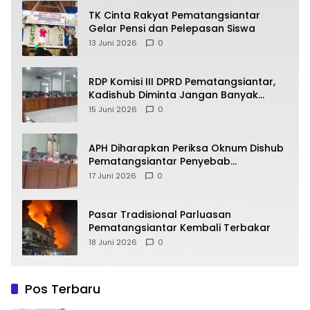
TK Cinta Rakyat Pematangsiantar
Gelar Pensi dan Pelepasan Siswa
13 Juni 2026
0
RDP Komisi III DPRD Pematangsiantar,
Kadishub Diminta Jangan Banyak
Alasan
15 Juni 2026
0
APH Diharapkan Periksa Oknum Dishub
Pematangsiantar Penyebab
Kebocoran PAD Retribusi Parkir
17 Juni 2026
0
Pasar Tradisional Parluasan
Pematangsiantar Kembali Terbakar
18 Juni 2026
0
Pos Terbaru