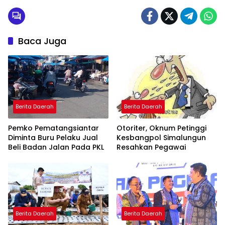
Baca Juga
Berita Daerah
Berita Daerah
Pemko Pematangsiantar
Otoriter, Oknum Petinggi
Diminta Buru Pelaku Jual
Kesbangpol Simalungun
Beli Badan Jalan Pada PKL
Resahkan Pegawai
Berita Daerah
Berita Daerah