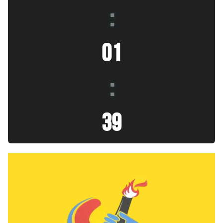
:
01
:
40