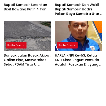
Bupati Samosir Serahkan
Bupati Samosir Dan Wakil
Bibit Bawang Putih 4 Ton
Bupati Samosir Hadiri
Pekan Raya Sumatra Utara
(PRSU)Ke, 50
Berita Daerah
Berita Daerah
Banyak Jalan Rusak Akibat
HARLA KNPI Ke-53, Ketua
Galian Pipa, Masyarakat
KNPI Simalungun: Pemuda
Sebut PDAM Tirta Uli
Adalah Pasukan Elit yang
Siantar Tak Punya
Terlalu Sering Dilupakan
Perencanaan Matang
Penguasa, Saatnya
Perkuat Kolaborasi untuk
Membangun Daerah