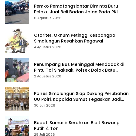
Pemko Pematangsiantar Diminta Buru
Pelaku Jual Beli Badan Jalan Pada PKL
6 Agustus 2026
Otoriter, Oknum Petinggi Kesbangpol
Simalungun Resahkan Pegawai
4 Agustus 2026
Penumpang Bus Meninggal Mendadak di
Pintu Tol Sinaksak, Polsek Dolok Batu
Nanggar Gerak Cepat Olah TKP
2 Agustus 2026
Polres Simalungun Siap Dukung Perubahan
UU Polri, Kapolda Sumut Tegaskan Jadi
Fondasi Penguatan Profesionalisme dan
30 Juli 2026
Akuntabilitas Personel
Bupati Samosir Serahkan Bibit Bawang
Putih 4 Ton
29 Juli 2026