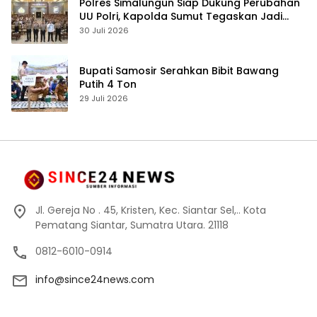
Polres Simalungun Siap Dukung Perubahan
UU Polri, Kapolda Sumut Tegaskan Jadi
Fondasi Penguatan Profesionalisme dan
30 Juli 2026
Akuntabilitas Personel
Bupati Samosir Serahkan Bibit Bawang
Putih 4 Ton
29 Juli 2026
Jl. Gereja No . 45, Kristen, Kec. Siantar Sel,.. Kota
Pematang Siantar, Sumatra Utara. 21118
0812-6010-0914
info@since24news.com