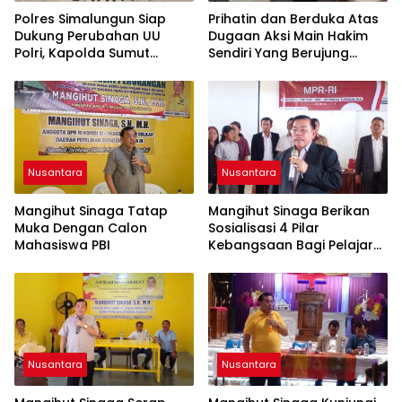
Polres Simalungun Siap
Prihatin dan Berduka Atas
Dukung Perubahan UU
Dugaan Aksi Main Hakim
Polri, Kapolda Sumut
Sendiri Yang Berujung
Tegaskan Jadi Fondasi
Hilangnya Nyawa
Penguatan
Profesionalisme dan
Akuntabilitas Personel
Nusantara
Nusantara
Mangihut Sinaga Tatap
Mangihut Sinaga Berikan
Muka Dengan Calon
Sosialisasi 4 Pilar
Mahasiswa PBI
Kebangsaan Bagi Pelajar
SLTA di Pematangsiantar
Nusantara
Nusantara