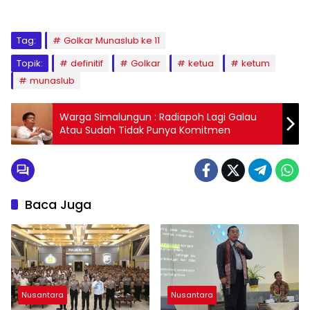
Tag:
Golkar Munaslub ke 11
Topik:
definitif
Golkar
ketua
ketum
munaslub
Warga Simalungun : Radiapoh Lagi Galau
Atau Sudah Tidak Punya Komitmen
Baca Juga
Nusantara
Nusantara