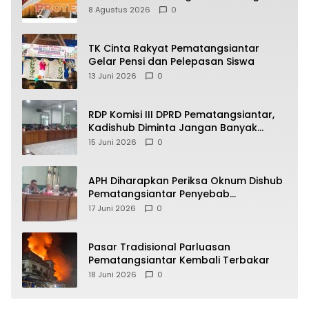
Bagi Bagi Proyek ke Kontraktor
8 Agustus 2026
0
TK Cinta Rakyat Pematangsiantar
Gelar Pensi dan Pelepasan Siswa
13 Juni 2026
0
RDP Komisi III DPRD Pematangsiantar,
Kadishub Diminta Jangan Banyak
Alasan
15 Juni 2026
0
APH Diharapkan Periksa Oknum Dishub
Pematangsiantar Penyebab
Kebocoran PAD Retribusi Parkir
17 Juni 2026
0
Pasar Tradisional Parluasan
Pematangsiantar Kembali Terbakar
18 Juni 2026
0