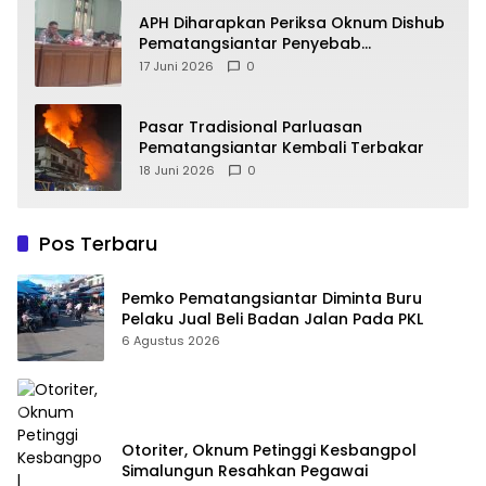
APH Diharapkan Periksa Oknum Dishub
Pematangsiantar Penyebab
Kebocoran PAD Retribusi Parkir
17 Juni 2026
0
Pasar Tradisional Parluasan
Pematangsiantar Kembali Terbakar
18 Juni 2026
0
Pos Terbaru
Pemko Pematangsiantar Diminta Buru
Pelaku Jual Beli Badan Jalan Pada PKL
6 Agustus 2026
Otoriter, Oknum Petinggi Kesbangpol
Simalungun Resahkan Pegawai