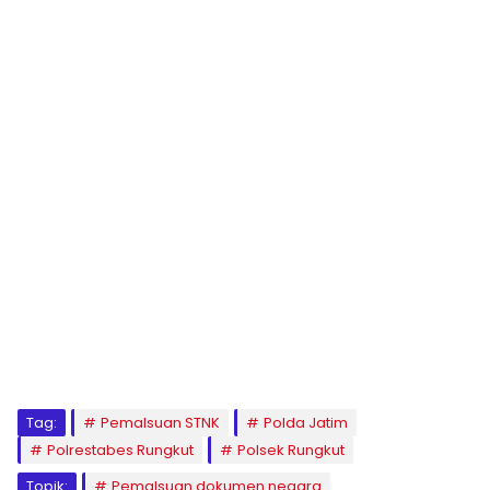
Tag:
Pemalsuan STNK
Polda Jatim
Polrestabes Rungkut
Polsek Rungkut
Topik:
Pemalsuan dokumen negara