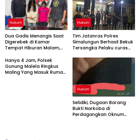
Hukum
Hukum
Dua Gadis Menangis Saat
Tim Jatanras Polres
Digerebek di Kamar
Simalungun Berhasil Bekuk
Tempat Hiburan Malam,
Tersangka Pelaku curas
Polsek Gunung Malela
Sampai ke Riau
Bongkar Jaringan Pemakai
Hanya 4 Jam, Polsek
Sabu di Simalungun
Gunung Malela Ringkus
Maling Yang Masuk Rumah
Warga Dini Hari, Tiga HP
dan Dua Tabung Gas
Hukum
Berhasil Diamankan
Selidiki, Dugaan Barang
Bukti Narkoba di
Perdagangkan Oknum
Polres Siantar