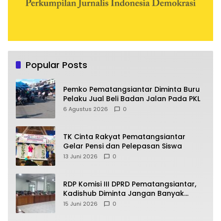
Popular Posts
Pemko Pematangsiantar Diminta Buru
Pelaku Jual Beli Badan Jalan Pada PKL
6 Agustus 2026
0
TK Cinta Rakyat Pematangsiantar
Gelar Pensi dan Pelepasan Siswa
13 Juni 2026
0
RDP Komisi III DPRD Pematangsiantar,
Kadishub Diminta Jangan Banyak
Alasan
15 Juni 2026
0