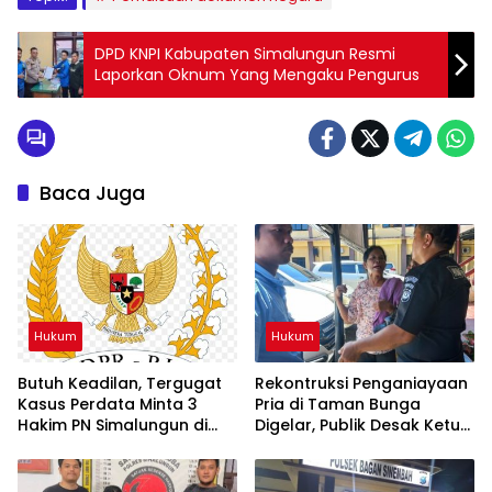
DPD KNPI Kabupaten Simalungun Resmi
Laporkan Oknum Yang Mengaku Pengurus
Baca Juga
Hukum
Hukum
Butuh Keadilan, Tergugat
Rekontruksi Penganiayaan
Kasus Perdata Minta 3
Pria di Taman Bunga
Hakim PN Simalungun di
Digelar, Publik Desak Ketua
RDP Kan Komisi 3 DPR RI
Organisasi IPK
Pematangsiantar Diperiksa